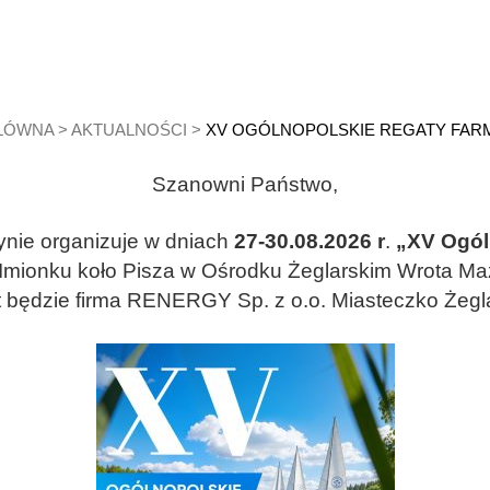
ŁÓWNA
>
AKTUALNOŚCI
>
XV OGÓLNOPOLSKIE REGATY FA
Szanowni Państwo,
ynie organizuje w dniach
27-30.08.2026 r
.
„XV Ogól
Imionku koło Pisza w Ośrodku Żeglarskim Wrota Maz
będzie firma RENERGY Sp. z o.o. Miasteczko Żegl