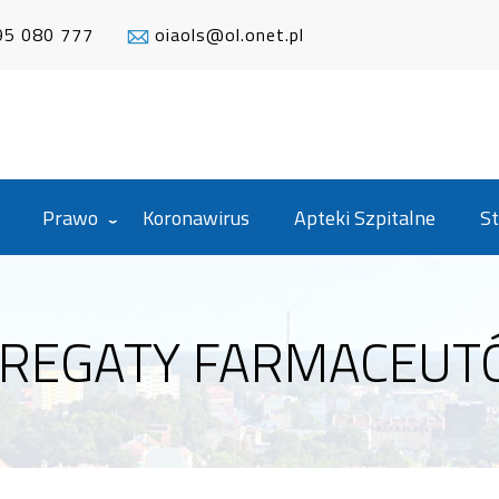
95 080 777
oiaols@ol.onet.pl
Prawo
Koronawirus
Apteki Szpitalne
St
 REGATY FARMACEU