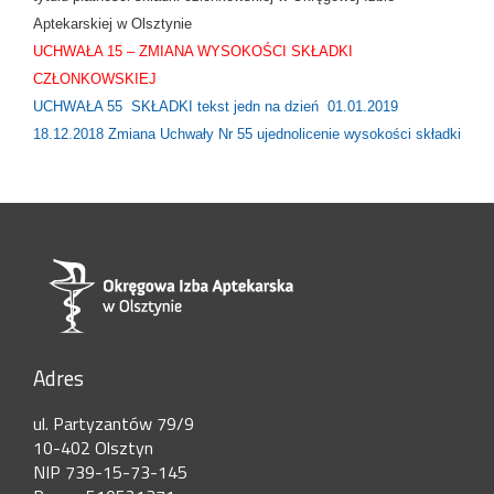
Aptekarskiej w Olsztynie
UCHWAŁA 15 – ZMIANA WYSOKOŚCI SKŁADKI
CZŁONKOWSKIEJ
UCHWAŁA 55 SKŁADKI tekst jedn na dzień 01.01.2019
18.12.2018 Zmiana Uchwały Nr 55 ujednolicenie wysokości składki
Adres
ul. Partyzantów 79/9
10-402 Olsztyn
NIP 739-15-73-145