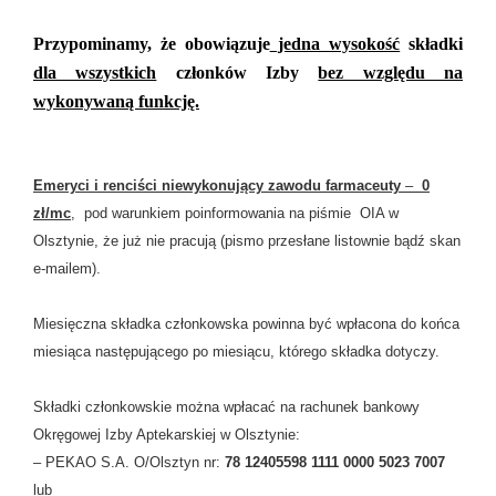
Przypominamy, że obowiązuje
jedna wysokość
składki
dla wszystkich
członków Izby
bez względu na
wykonywaną funkcję.
Emeryci i renciści niewykonujący zawodu farmaceuty
–
0
zł/mc
, pod warunkiem poinformowania na piśmie OIA w
Olsztynie, że już nie pracują (pismo przesłane listownie bądź skan
e-mailem).
Miesięczna składka członkowska powinna być wpłacona do końca
miesiąca następującego po miesiącu, którego składka dotyczy.
Składki członkowskie można wpłacać na rachunek bankowy
Okręgowej Izby Aptekarskiej w Olsztynie:
– PEKAO S.A. O/Olsztyn nr:
78 12405598 1111 0000 5023 7007
lub