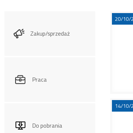
20/10/
Zakup/sprzedaż
Praca
14/10/
Do pobrania