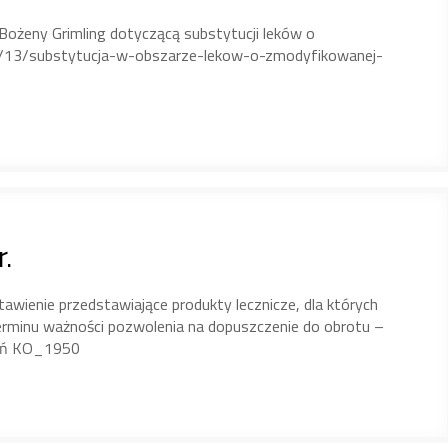
Bożeny Grimling dotyczącą substytucji leków o
0/13/substytucja-w-obszarze-lekow-o-zmodyfikowanej-
.
ienie przedstawiające produkty lecznicze, dla których
erminu ważności pozwolenia na dopuszczenie do obrotu –
ień KO_1950