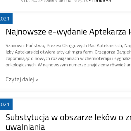
STRONA GŁÓWNA
>
AKTUALNOŚCI
>
STRONA 58
2021
Najnowsze e-wydanie Aptekarza 
Szanowni Państwo, Prezesi Okręgowych Rad Aptekarskich, Naj
Izby Aptekarskiej otwiera artykuł mgra farm. Grzegorza Bargieły
zapominając o nowych rozwiązaniach w chemioterapii i sygnaliz
onkologicznych. W najnowszym numerze znajdziemy również art
Czytaj dalej >
2021
Substytucja w obszarze leków o 
uwalniania