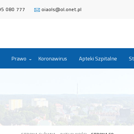
95 080 777
oiaols@ol.onet.pl
Prawo
Koronawirus
Apteki Szpitalne
St