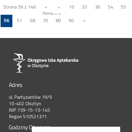
Strona 56 z 146
«
«
10
20
30
54
55
Pierwsza
56
57
58
70
80
90
»
Adres
ul. Partyzantów 79/9
10-402 Olsztyn
NIP 739-15-73-145
Regon 510521371
Godziny Otwarcia