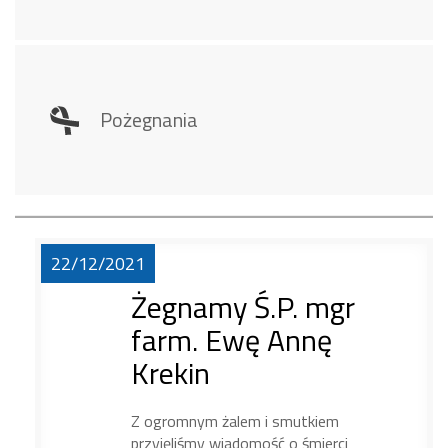
Pożegnania
22/12/2021
Żegnamy Ś.P. mgr
farm. Ewę Annę
Krekin
Z ogromnym żalem i smutkiem
przyjęliśmy wiadomość o śmierci