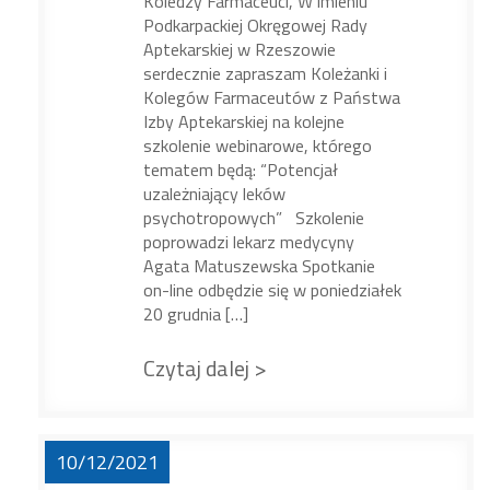
Koledzy Farmaceuci, W imieniu
Podkarpackiej Okręgowej Rady
Aptekarskiej w Rzeszowie
serdecznie zapraszam Koleżanki i
Kolegów Farmaceutów z Państwa
Izby Aptekarskiej na kolejne
szkolenie webinarowe, którego
tematem będą: “Potencjał
uzależniający leków
psychotropowych” Szkolenie
poprowadzi lekarz medycyny
Agata Matuszewska Spotkanie
on-line odbędzie się w poniedziałek
20 grudnia […]
Czytaj dalej >
10/12/2021