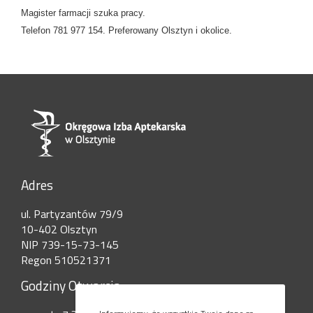
Magister farmacji szuka pracy.
Telefon 781 977 154. Preferowany Olsztyn i okolice.
Adres
ul. Partyzantów 79/9
10-402 Olsztyn
NIP 739-15-73-145
Regon 510521371
Godziny Otwarcia