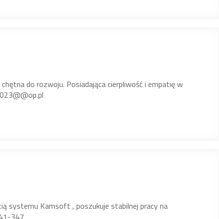
hętna do rozwoju. Posiadająca cierpliwość i empatię w
ng1023@@op.pl
ią systemu Kamsoft , poszukuje stabilnej pracy na
741-347