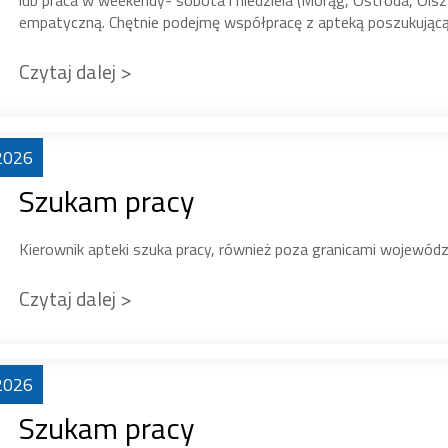
lub praca w weekendy- sobota i niedziela (Morąg, Ostróda, Ol
empatyczną. Chętnie podejmę współpracę z apteką poszukującą
Czytaj dalej >
2026
Szukam pracy
Kierownik apteki szuka pracy, również poza granicami wojewód
Czytaj dalej >
2026
Szukam pracy