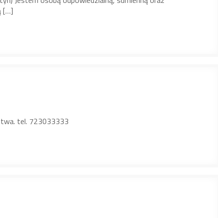
sztyn) Jestem osobą odpowiedzialną, sumienną oraz
 […]
ztwa. tel. 723033333