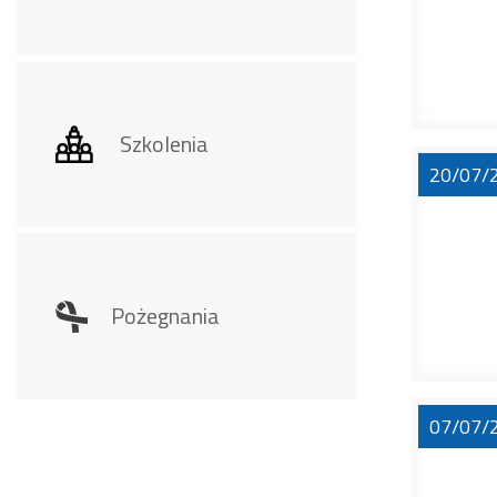
Szkolenia
20/07/
Pożegnania
07/07/