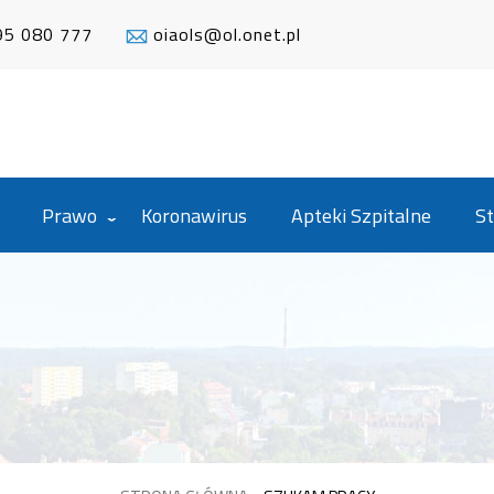
95 080 777
oiaols@ol.onet.pl
Prawo
Koronawirus
Apteki Szpitalne
St