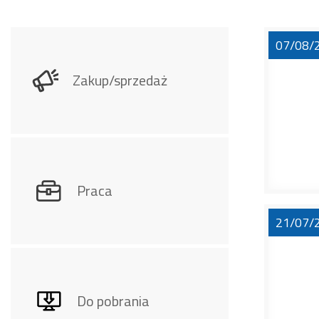
07/08/
Zakup/sprzedaż
Praca
21/07/
Do pobrania