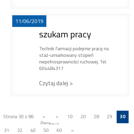
11/06/2019
szukam pracy
Technik farmacji podejmie pracę na
staż-umiarkowany stopień
niepełnosprawności ruchowej. Tel.
604484317
Czytaj dalej >
Strona 30 z 86
«
«
10
20
28
29
30
Pierwsza
31
32
40
50
60
»