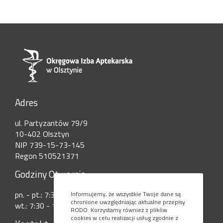
Adres
ul. Partyzantów 79/9
10-402 Olsztyn
NIP 739-15-73-145
Regon 510521371
Godziny Otwarcia
pn. - pt.: 7:30 - 15:00
Informujemy, że wszystkie Twoje dane są
chronione uwzględniając aktualne przepisy
wt.: 7:30 - 17:30
RODO. Korzystamy również z plików
cookies w celu realizacji usług zgodnie z