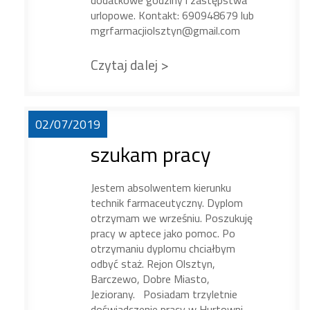
dodatkowe godziny i zastępstwa
urlopowe. Kontakt: 690948679 lub
mgrfarmacjiolsztyn@gmail.com
Czytaj dalej >
02/07/2019
szukam pracy
Jestem absolwentem kierunku
technik farmaceutyczny. Dyplom
otrzymam we wrześniu. Poszukuję
pracy w aptece jako pomoc. Po
otrzymaniu dyplomu chciałbym
odbyć staż. Rejon Olsztyn,
Barczewo, Dobre Miasto,
Jeziorany. Posiadam trzyletnie
doświadczenie pracy w Hurtowni