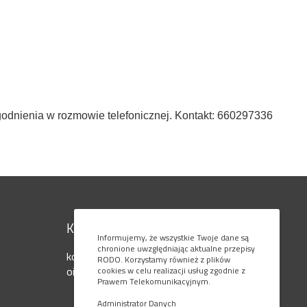
godnienia w rozmowie telefonicznej. Kontakt: 660297336
Kontakt
Informujemy, że wszystkie Twoje dane są
chronione uwzględniając aktualne przepisy
kom. 795 080 777
RODO. Korzystamy również z plików
oiaols@ol.onet.pl
cookies w celu realizacji usług zgodnie z
Prawem Telekomunikacyjnym.
Administrator Danych