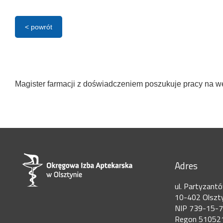
< powrót
Magister farmacji z doświadczeniem poszukuje pracy na we
Adres
ul. Partyzant
10-402 Olszt
NIP 739-15-
Regon 51052