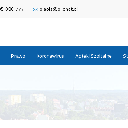
95 080 777
oiaols@ol.onet.pl
Prawo
Koronawirus
Apteki Szpitalne
St