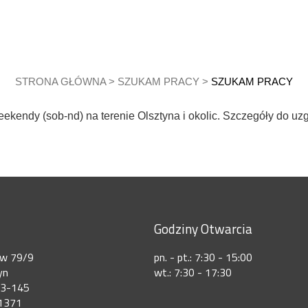
STRONA GŁÓWNA
>
SZUKAM PRACY
>
SZUKAM PRACY
ekendy (sob-nd) na terenie Olsztyna i okolic. Szczegóły do uz
Godziny Otwarcia
ów 79/9
pn. - pt.: 7:30 - 15:00
yn
wt.: 7:30 - 17:30
73-145
1371