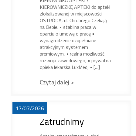
KIEROWNIKA APTEKI /
KIEROWNICZKĘ APTEKI do apteki
zlokalizowanej w miejscowości
OSTRÓDA, ul. Chrobrego Czekają
na Ciebie: • stabilna praca w
oparciu o umowę o pracę •
wynagrodzenie uzupełniane
atrakcyjnym systemem
premiowym, • realna możliwość
rozwoju zawodowego, • prywatna
opieka lekarska LuxMed, • […]
Czytaj dalej >
17/07/2026
Zatrudnimy