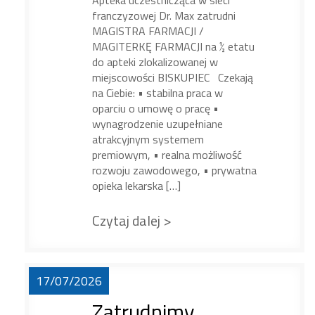
Apteka uczestnicząca w sieci
franczyzowej Dr. Max zatrudni
MAGISTRA FARMACJI /
MAGITERKĘ FARMACJI na ½ etatu
do apteki zlokalizowanej w
miejscowości BISKUPIEC Czekają
na Ciebie: • stabilna praca w
oparciu o umowę o pracę •
wynagrodzenie uzupełniane
atrakcyjnym systemem
premiowym, • realna możliwość
rozwoju zawodowego, • prywatna
opieka lekarska […]
Czytaj dalej >
17/07/2026
Zatrudnimy