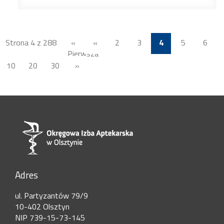
Strona 4 z 288
«
«
2
3
4
5
6
Pierwsza
10
20
30
»
Adres
ul. Partyzantów 79/9
10-402 Olsztyn
NIP 739-15-73-145