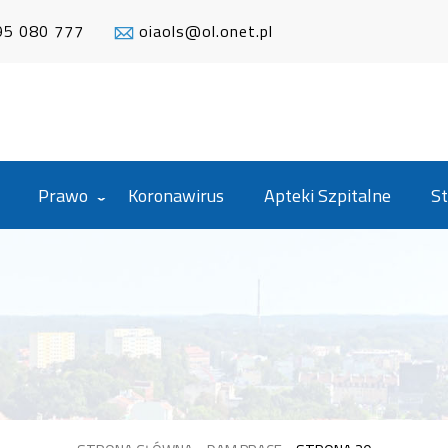
95 080 777
oiaols@ol.onet.pl
Prawo
Koronawirus
Apteki Szpitalne
St