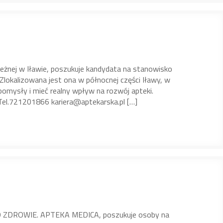
ależnej w Iławie, poszukuje kandydata na stanowisko
Zlokalizowana jest ona w północnej części Iławy, w
mysły i mieć realny wpływ na rozwój apteki.
l.721201866 kariera@aptekarska.pl […]
ZDROWIE. APTEKA MEDICA, poszukuje osoby na