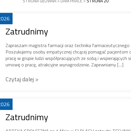
STRONA GŁÓWNA
>
DAM PRACE
>
STRONA 20
2026
Zatrudnimy
Zapraszam magistra farmacji oraz technika farmaceutycznego 
Poszukujemy osoby empatycznej chcącej pomagać pacjentom o
pracę w grupie ludzi współpracujących ze sobą i wspierających s
umowę o pracę, atrakcyjne wynagrodzenie. Zapewniamy […]
Czytaj dalej >
2026
Zatrudnimy