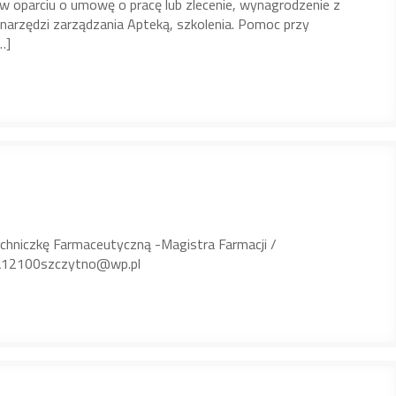
 w oparciu o umowę o pracę lub zlecenie, wynagrodzenie z
rzędzi zarządzania Apteką, szkolenia. Pomoc przy
…]
chniczkę Farmaceutyczną -Magistra Farmacji /
eka12100szczytno@wp.pl