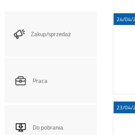
24/04/
Zakup/sprzedaż
Praca
23/04/
Do pobrania