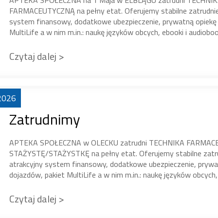
APTEKA SPOŁECZNA na 1 Maja w ELBLĄGU zatrudni TECH
FARMACEUTYCZNĄ na pełny etat. Oferujemy stabilne zatrudnieni
system finansowy, dodatkowe ubezpieczenie, prywatną opiekę
MultiLife a w nim m.in.: naukę języków obcych, ebooki i audioboo
Czytaj dalej >
2026
Zatrudnimy
APTEKA SPOŁECZNA w OLECKU zatrudni TECHNIKA FARMA
STAŻYSTĘ/STAŻYSTKĘ na pełny etat. Oferujemy stabilne zatrudn
atrakcyjny system finansowy, dodatkowe ubezpieczenie, pryw
dojazdów, pakiet MultiLife a w nim m.in.: naukę języków obcych, 
Czytaj dalej >