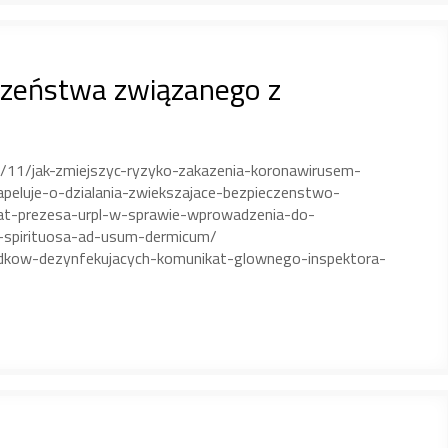
czeństwa związanego z
/03/11/jak-zmiejszyc-ryzyko-zakazenia-koronawirusem-
peluje-o-dzialania-zwiekszajace-bezpieczenstwo-
kat-prezesa-urpl-w-sprawie-wprowadzenia-do-
a-spirituosa-ad-usum-dermicum/
odkow-dezynfekujacych-komunikat-glownego-inspektora-