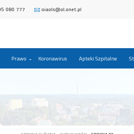
95 080 777
oiaols@ol.onet.pl
Prawo
Koronawirus
Apteki Szpitalne
St