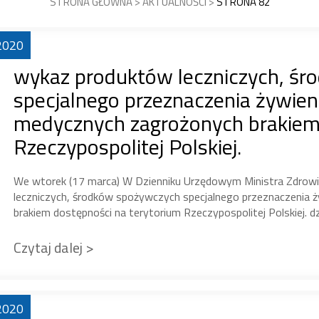
STRONA GŁÓWNA
>
AKTUALNOŚCI
>
STRONA 82
2020
wykaz produktów leczniczych, ś
specjalnego przeznaczenia żywie
medycznych zagrożonych brakiem 
Rzeczypospolitej Polskiej.
We wtorek (17 marca) W Dzienniku Urzędowym Ministra Zdrow
leczniczych, środków spożywczych specjalnego przeznaczeni
brakiem dostępności na terytorium Rzeczypospolitej Polskiej. d
Czytaj dalej >
2020