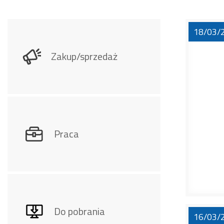
18/03/
Zakup/sprzedaż
Praca
Do pobrania
16/03/