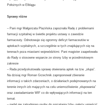
Położnych w Elblągu
Sprawy różne
– Pani mgr Małgorzata Plazińska zapoznała Radę z problemami
farmacji szpitalnej w świetle projektu ustawy o zawodzie
farmaceuty. Odnotowuje się ogromny deficyt farmaceutów w
aptekach szpitalnych, a szczególnie w tych znajdujących się na
terenach poza miastami wojewódzkimi. Pani magister zaapelowała
do Rady o stosowne wsparcie ze strony Izby w przedmiotowym
zakresie
– Rada przedyskutowała sprawę otwierania aptek na tzw. „słupa”.
Na dzisiaj mgr Roman Grzechnik zaproponował zbieranie
informacji o takich zdarzeniach, o działaniach podejmowanych na
terenie innych izb mających na celu uniemożliwienie „słupowania”
oraz zawiadamianie WIF co do wpływających informacji na ten
temat.
– nadal nie zatrudniono osoby do sprzątania Izby- należy umieścić