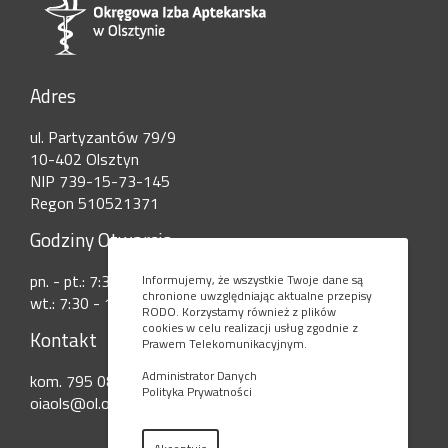
Adres
ul. Partyzantów 79/9
10-402 Olsztyn
NIP 739-15-73-145
Regon 510521371
Godziny Otwarcia
pn. - pt.: 7:30 - 15:00
Informujemy, że wszystkie Twoje dane są
chronione uwzględniając aktualne przepisy
wt.: 7:30 - 17:30
RODO. Korzystamy również z plików
cookies w celu realizacji usług zgodnie z
Kontakt
Prawem Telekomunikacyjnym.
Administrator Danych
kom. 795 080 777
Polityka Prywatności
oiaols@ol.onet.pl