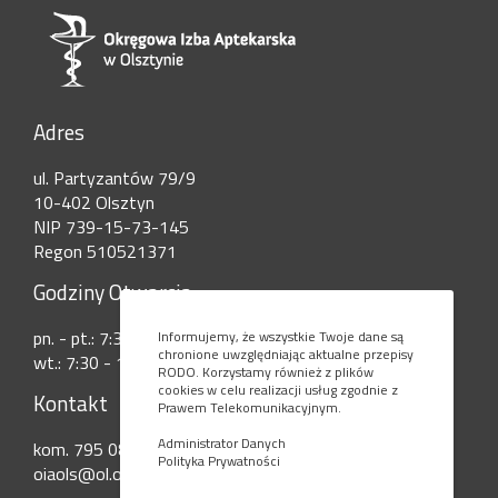
Adres
ul. Partyzantów 79/9
10-402 Olsztyn
NIP 739-15-73-145
Regon 510521371
Godziny Otwarcia
pn. - pt.: 7:30 - 15:00
Informujemy, że wszystkie Twoje dane są
chronione uwzględniając aktualne przepisy
wt.: 7:30 - 17:30
RODO. Korzystamy również z plików
cookies w celu realizacji usług zgodnie z
Kontakt
Prawem Telekomunikacyjnym.
Administrator Danych
kom. 795 080 777
Polityka Prywatności
oiaols@ol.onet.pl