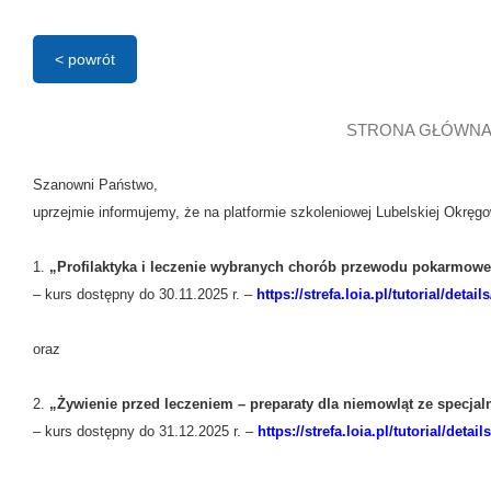
< powrót
STRONA GŁÓWNA
Szanowni Państwo,
uprzejmie informujemy, że na platformie szkoleniowej Lubelskiej Okręg
1.
„Profilaktyka i leczenie wybranych chorób przewodu pokarmowego
– kurs dostępny do 30.11.2025 r. –
https://strefa.loia.pl/tutorial/detail
oraz
2.
„Żywienie przed leczeniem – preparaty dla niemowląt ze specj
– kurs dostępny do 31.12.2025 r. –
https://strefa.loia.pl/tutorial/detail