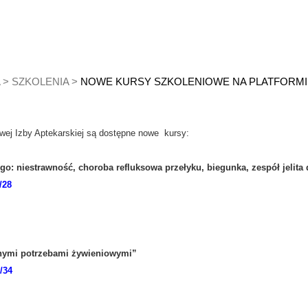
>
SZKOLENIA
>
NOWE KURSY SZKOLENIOWE NA PLATFORMIE
owej Izby Aptekarskiej są dostępne nowe kursy:
: niestrawność, choroba refluksowa przełyku, biegunka, zespół jelita 
s/28
alnymi potrzebami żywieniowymi”
s/34