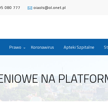
95 080 777
oiaols@ol.onet.pl
Prawo
Koronawirus
Apteki Szpitalne
St
NIOWE NA PLATFORMI