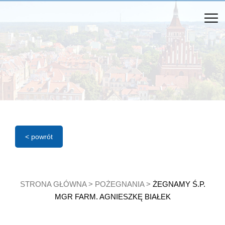
< powrót
STRONA GŁÓWNA
>
POŻEGNANIA
>
ŻEGNAMY Ś.P.
MGR FARM. AGNIESZKĘ BIAŁEK