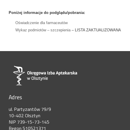
Poniżej informacje do podglądu/pobrania:
Oświadczenie dla farmaceutów
Wykaz podmiotów – szczepienia
– LISTA ZAKTUALIZOWANA
Adres
ul. Partyzantów 79/9
10-402 Olsztyn
NIP 739-15-73-145
Regon 510521371