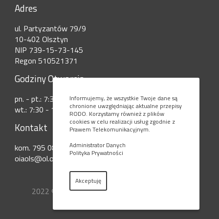
Adres
ul. Partyzantów 79/9
10-402 Olsztyn
NIP 739-15-73-145
Regon 510521371
Godziny Otwarcia
pn. - pt.: 7:30 - 15:00
Informujemy, że wszystkie Twoje dane są
chronione uwzględniając aktualne przepisy
wt.: 7:30 - 17:30
RODO. Korzystamy również z plików
cookies w celu realizacji usług zgodnie z
Kontakt
Prawem Telekomunikacyjnym.
Administrator Danych
kom. 795 080 777
Polityka Prywatności
oiaols@ol.onet.pl
Akceptuję
2022 © Okręgowa Izba Aptekarska w Olsztynie