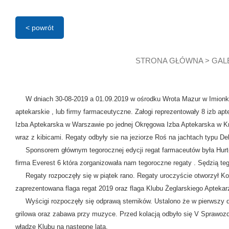
< powrót
STRONA GŁÓWNA
>
GAL
W dniach 30-08-2019 a 01.09.2019 w ośrodku Wrota Mazur w Imionku koł
aptekarskie , lub firmy farmaceutyczne. Załogi reprezentowały 8 izb a
Izba Aptekarska w Warszawie po jednej Okręgowa Izba Aptekarska w Kr
wraz z kibicami. Regaty odbyły sie na jeziorze Roś na jachtach typu Del
Sponsorem głównym tegorocznej edycji regat farmaceutów była Hurto
firma Everest 6 która zorganizowała nam tegoroczne regaty . Sędzią te
Regaty rozpoczęły się w piątek rano. Regaty uroczyście otworzył Kom
zaprezentowana flaga regat 2019 oraz flaga Klubu Żeglarskiego Apteka
Wyścigi rozpoczęły się odprawą sterników. Ustalono że w pierwszy dzi
grilowa oraz zabawa przy muzyce. Przed kolacją odbyło się V Sprawo
władze Klubu na następne lata.