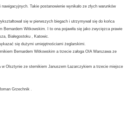
i nawigacyjnych. Takie postanowienie wynikało ze złych warunków
kształtował się w pierwszych biegach i utrzymywał się do końca
em Bernardem Witkowskim. I to ona pojawiła się jako zwycięzca prawie
za, Białegostoku , Katowic.
wykazać się dużymi umiejętnościami żeglarskimi.
ernikiem Bernardem Witkowskim a trzecie załoga OIA Warszawa ze
w Olsztynie ze sternikiem Januszem Łazarczykiem a trzecie miejsce
 Roman Grzechnik .