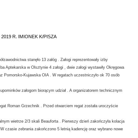
019 R. IMIONEK K/PISZA
zawodnictwa stanęło 13 załóg . Załogi reprezentowały izby
zba Aptekarska w Olsztynie 4 załogi , dwie załogi wystawiły Okręgowa
raz Pomorsko-Kujawska OIA . W regatach uczestniczyło ok 70 osób
upominków załogom biorącym udział . A organizatorem technicznym
gat Roman Grzechnik . Przed otwarciem regat została uroczyście
nym wietrze 2/3 skali Beauforta . Pierwszy dzień zakończyła kolacja
W czasie zebrania zakończono 5 letnią kadencję oraz wybrano nowe