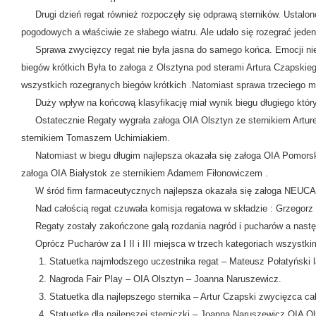
Drugi dzień regat również rozpoczęły się odprawą sterników. Ustalon
pogodowych a właściwie ze słabego wiatru. Ale udało się rozegrać jeden 
Sprawa zwycięzcy regat nie była jasna do samego końca. Emocji nie z
biegów krótkich Była to załoga z Olsztyna pod sterami Artura Czapskie
wszystkich rozegranych biegów krótkich .Natomiast sprawa trzeciego mi
Duży wpływ na końcową klasyfikację miał wynik biegu długiego który o
Ostatecznie Regaty wygrała załoga OIA Olsztyn ze sternikiem Arture
sternikiem Tomaszem Uchimiakiem.
Natomiast w biegu długim najlepsza okazała się załoga OIA Pomorsko
załoga OIA Białystok ze sternikiem Adamem Fiłonowiczem .
W śród firm farmaceutycznych najlepsza okazała się załoga NEUCA
Nad całością regat czuwała komisja regatowa w składzie : Grzegorz K
Regaty zostały zakończone galą rozdania nagród i pucharów a następ
Oprócz Pucharów za I II i III miejsca w trzech kategoriach wszystk
Statuetka najmłodszego uczestnika regat – Mateusz Połatyński l
Nagroda Fair Play – OIA Olsztyn – Joanna Naruszewicz.
Statuetka dla najlepszego sternika – Artur Czapski zwycięzca cał
Statuetkę dla najlepszej sterniczki – Joanna Naruszewicz OIA Ol