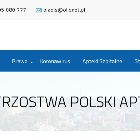
95 080 777
oiaols@ol.onet.pl
Prawo
Koronawirus
Apteki Szpitalne
St
STRZOSTWA POLSKI AP