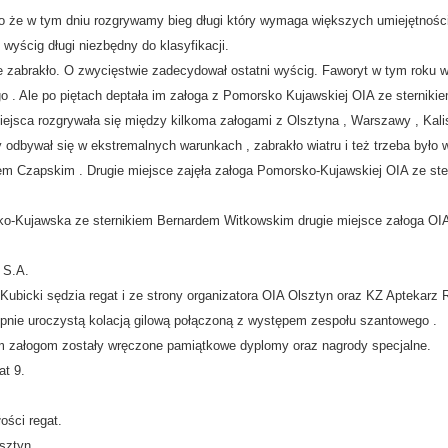
o że w tym dniu rozgrywamy bieg długi który wymaga większych umiejętnośc
wyścig długi niezbędny do klasyfikacji.
abrakło. O zwycięstwie zadecydował ostatni wyścig. Faworyt w tym roku wy
go . Ale po piętach deptała im załoga z Pomorsko Kujawskiej OIA ze sterniki
ejsca rozgrywała się między kilkoma załogami z Olsztyna , Warszawy , Kalis
dbywał się w ekstremalnych warunkach , zabrakło wiatru i też trzeba było 
m Czapskim . Drugie miejsce zajęła załoga Pomorsko-Kujawskiej OIA ze st
-Kujawska ze sternikiem Bernardem Witkowskim drugie miejsce załoga OIA 
 S.A.
ubicki sędzia regat i ze strony organizatora OIA Olsztyn oraz KZ Aptekarz
nie uroczystą kolacją gilową połączoną z występem zespołu szantowego .
im załogom zostały wręczone pamiątkowe dyplomy oraz nagrody specjalne.
at 9.
ości regat.
sztyn.