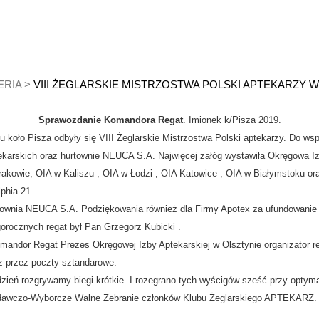
ERIA
>
VIII ŻEGLARSKIE MISTRZOSTWA POLSKI APTEKARZY W 2
Sprawozdanie Komandora Regat
. Imionek k/Pisza 2019.
o Pisza odbyły się VIII Żeglarskie Mistrzostwa Polski aptekarzy. Do współ
ptekarskich oraz hurtownie NEUCA S.A. Najwięcej załóg wystawiła Okręgowa I
akowie, OIA w Kaliszu , OIA w Łodzi , OIA Katowice , OIA w Białymstoku o
phia 21 .
wnia NEUCA S.A. Podziękowania również dla Firmy Apotex za ufundowanie 
gorocznych regat był Pan Grzegorz Kubicki .
andor Regat Prezes Okręgowej Izby Aptekarskiej w Olsztynie organizator re
rz przez poczty sztandarowe.
eń rozgrywamy biegi krótkie. I rozegrano tych wyścigów sześć przy optymal
zdawczo-Wyborcze Walne Zebranie członków Klubu Żeglarskiego APTEKARZ. 