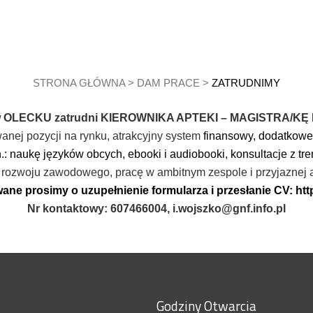
STRONA GŁÓWNA
>
DAM PRACE
>
ZATRUDNIMY
LECKU zatrudni KIEROWNIKA APTEKI – MAGISTRA/KĘ FA
wanej pozycji na rynku, atrakcyjny system
finansowy, dodatkowe
.: naukę języków obcych, ebooki i audiobooki, konsultacje z tre
rozwoju zawodowego, pracę w ambitnym zespole i przyjaznej 
ane prosimy o uzupełnienie formularza i przesłanie CV:
htt
Nr kontaktowy: 607466004, i.wojszko@gnf.info.pl
Godziny Otwarcia