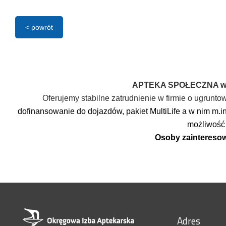
< powrót
APTEKA SPOŁECZNA w O
Oferujemy stabilne zatrudnienie w firmie o ugrunto
dofinansowanie do dojazdów, pakiet MultiLife a w nim m.in
możliwość
Osoby zainteresow
Adres