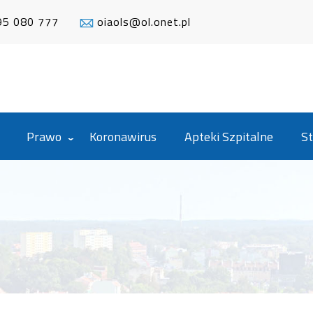
95 080 777
oiaols@ol.onet.pl
Prawo
Koronawirus
Apteki Szpitalne
St