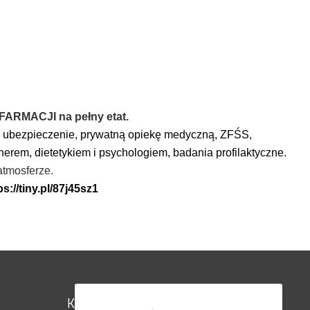
RMACJI na pełny etat.
 ubezpieczenie, prywatną opiekę medyczną, ZFŚS,
nerem, dietetykiem i psychologiem, badania profilaktyczne.
atmosferze.
ps://tiny.pl/87j45sz1
Kontakt