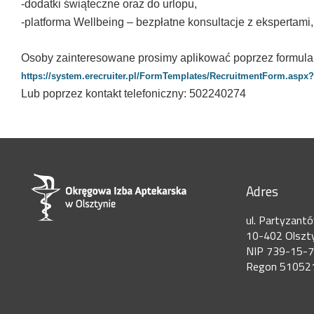
-dodatki świąteczne oraz do urlopu,
-platforma Wellbeing – bezpłatne konsultacje z ekspertam
Osoby zainteresowane prosimy aplikować poprzez formular
https://system.erecruiter.pl/FormTemplates/RecruitmentForm.as
Lub poprzez kontakt telefoniczny: 502240274
Adres
ul. Partyzant
10-402 Olszt
NIP 739-15-
Regon 51052