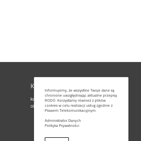
Kontakt
Informujemy, że wszystkie Twoje dane są
chronione uwzględniając aktualne przepisy
kom. 795 080 777
RODO. Korzystamy również z plików
oiaols@ol.onet.pl
cookies w celu realizacji usług zgodnie z
Prawem Telekomunikacyjnym.
Administrator Danych
Polityka Prywatności