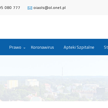
95 080 777
oiaols@ol.onet.pl
Prawo
Koronawirus
Apteki Szpitalne
St