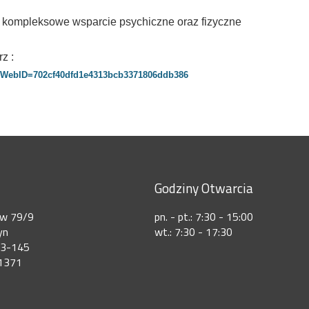
i, kompleksowe wsparcie psychiczne oraz fizyczne
z :
px?WebID=702cf40dfd1e4313bcb3371806ddb386
Godziny Otwarcia
ów 79/9
pn. - pt.: 7:30 - 15:00
yn
wt.: 7:30 - 17:30
73-145
1371