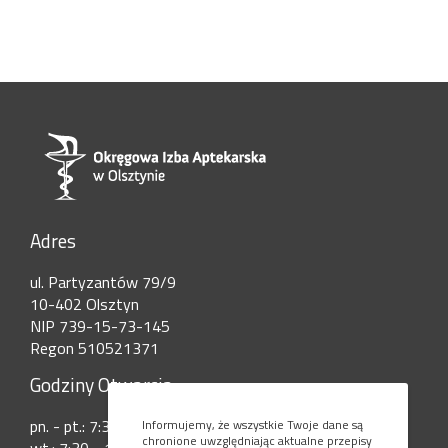
Adres
ul. Partyzantów 79/9
10-402 Olsztyn
NIP 739-15-73-145
Regon 510521371
Godziny Otwarcia
pn. - pt.: 7:30 - 15:00
Informujemy, że wszystkie Twoje dane są
chronione uwzględniając aktualne przepisy