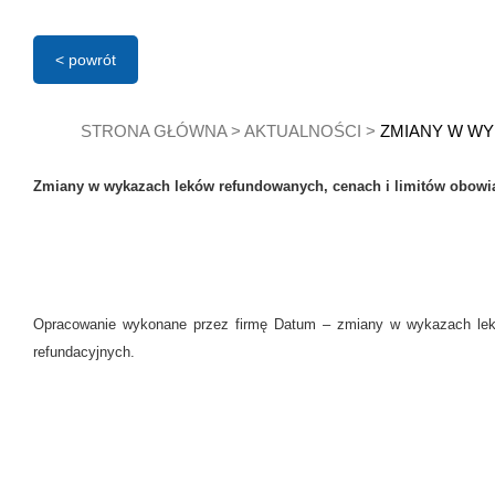
< powrót
STRONA GŁÓWNA
>
AKTUALNOŚCI
>
ZMIANY W WY
Zmiany w wykazach leków refundowanych, cenach i limitów obowią
Opracowanie wykonane przez firmę Datum – zmiany w wykazach lek
refundacyjnych.