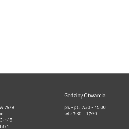
Godziny Otwarcia
ów 79/9
pn. - pt.: 7:30 - 15:00
yn
wt.: 7:30 - 17:30
73-145
1371