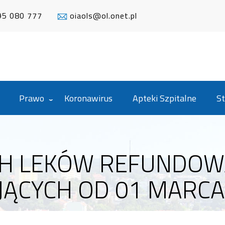
95 080 777
oiaols@ol.onet.pl
Prawo
Koronawirus
Apteki Szpitalne
St
H LEKÓW REFUNDOWA
ĄCYCH OD 01 MARCA 