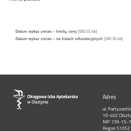
Datum wykaz zmian – limity, ceny
[583.01 kb]
Datum wykaz zmian – na listach refundacyjnych
[160.26 kb]
Adres
ul. Partyzant
10-402 Olszt
NIP 739-15-
Regon 51052