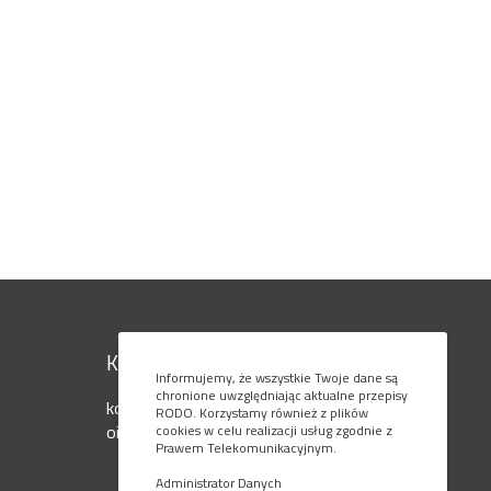
Kontakt
Informujemy, że wszystkie Twoje dane są
chronione uwzględniając aktualne przepisy
kom. 795 080 777
RODO. Korzystamy również z plików
oiaols@ol.onet.pl
cookies w celu realizacji usług zgodnie z
Prawem Telekomunikacyjnym.
Administrator Danych