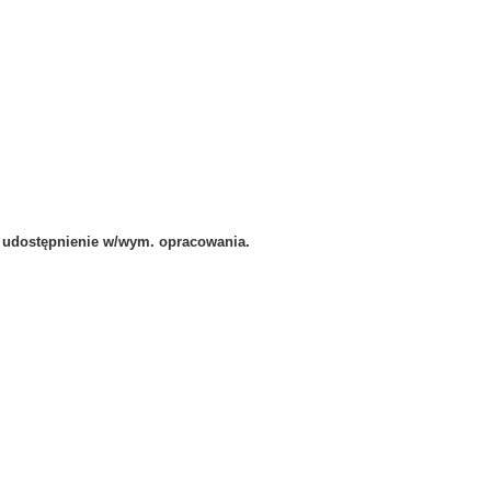
 udostępnienie w/wym. opracowania.
niżej: