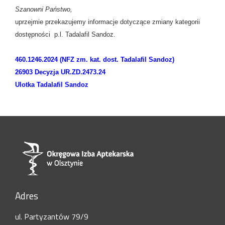
Szanowni Państwo,
uprzejmie przekazujemy informacje dotyczące zmiany kategorii
dostępności p.l. Tadalafil Sandoz.
460.1246.2024 (NFZ zm. kat. dost. Tadalafil Sandoz)
26903 Decyzja UR.ZD.2473.24
Ulotka Tadalafil Sandoz
Adres
ul. Partyzantów 79/9