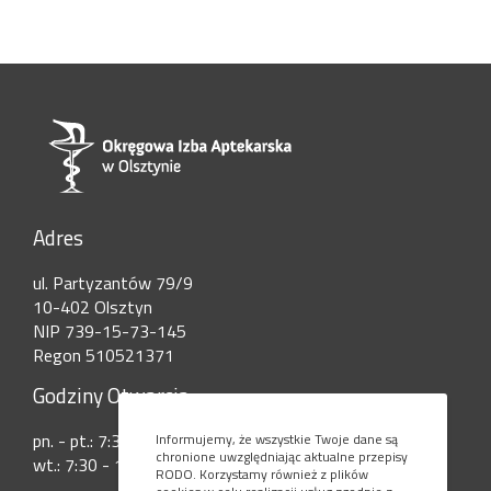
Adres
ul. Partyzantów 79/9
10-402 Olsztyn
NIP 739-15-73-145
Regon 510521371
Godziny Otwarcia
pn. - pt.: 7:30 - 15:00
Informujemy, że wszystkie Twoje dane są
chronione uwzględniając aktualne przepisy
wt.: 7:30 - 17:30
RODO. Korzystamy również z plików