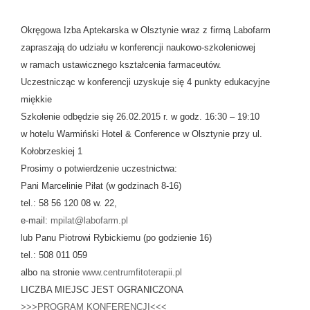
Okręgowa Izba Aptekarska w Olsztynie wraz z firmą Labofarm
zapraszają do udziału w konferencji naukowo-szkoleniowej
w ramach ustawicznego kształcenia farmaceutów.
Uczestnicząc w konferencji uzyskuje się 4 punkty edukacyjne
miękkie
Szkolenie odbędzie się 26.02.2015 r. w godz. 16:30 – 19:10
w hotelu Warmiński Hotel & Conference w Olsztynie przy ul.
Kołobrzeskiej 1
Prosimy o potwierdzenie uczestnictwa:
Pani Marcelinie Piłat (w godzinach 8-16)
tel.: 58 56 120 08 w. 22,
e-mail:
mpilat@labofarm.pl
lub Panu Piotrowi Rybickiemu (po godzienie 16)
tel.: 508 011 059
albo na stronie
www.centrumfitoterapii.pl
LICZBA MIEJSC JEST OGRANICZONA
>>>PROGRAM KONFERENCJI<<<