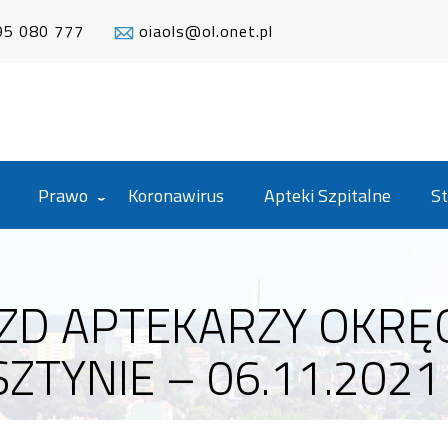
95 080 777
oiaols@ol.onet.pl
Prawo
Koronawirus
Apteki Szpitalne
St
ZD APTEKARZY OKRĘ
ZTYNIE – 06.11.2021 