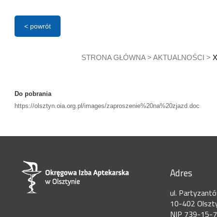
< powrót
STRONA GŁÓWNA
>
AKTUALNOŚCI
>
X
Do pobrania
https://olsztyn.oia.org.pl/images/zaproszenie%20na%20zjazd.doc
Adres
ul. Partyzant
10-402 Olszt
NIP 739-15-