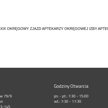
XIX OKRĘGOWY ZJAZD APTEKARZY OKRĘGOWEJ IZBY APTEKAR
Godziny Otwarcia
ów 79/9
pn. - pt.: 7:30 - 15:00
yn
wt.: 7:30 - 17:30
73-145