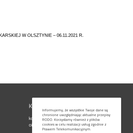
SKIEJ W OLSZTYNIE – 06.11.2021 R.
Kontakt
Informujemy, że wszystkie Twoje dane są
chronione uwzględniając aktualne przepisy
kom. 795 080 777
RODO. Korzystamy również z plików
oiaols@ol.onet.pl
cookies w celu realizacji usług zgodnie z
Prawem Telekomunikacyjnym.