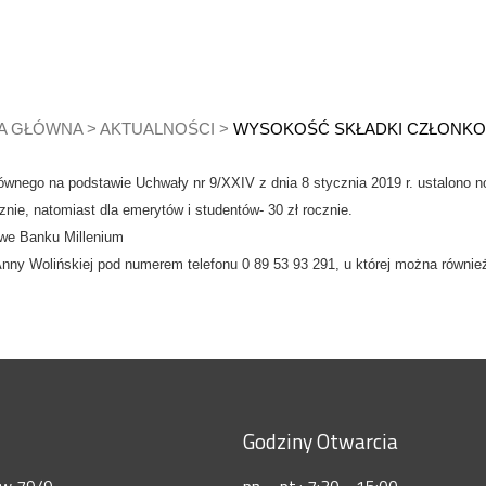
A GŁÓWNA
>
AKTUALNOŚCI
>
WYSOKOŚĆ SKŁADKI CZŁONKO
ównego na podstawie Uchwały nr 9/XXIV z dnia 8 stycznia 2019 r. ustalono 
nie, natomiast dla emerytów i studentów- 30 zł rocznie.
we Banku Millenium
nny Wolińskiej pod numerem telefonu 0 89 53 93 291, u której można również
Godziny Otwarcia