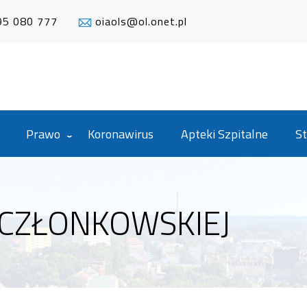
95 080 777
oiaols@ol.onet.pl
Prawo
Koronawirus
Apteki Szpitalne
St
 CZŁONKOWSKIEJ