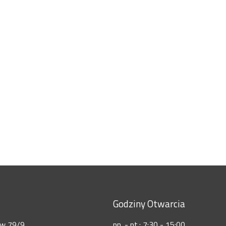
Godziny Otwarcia
ów 79/9
pn. - pt.: 7:30 - 15:00