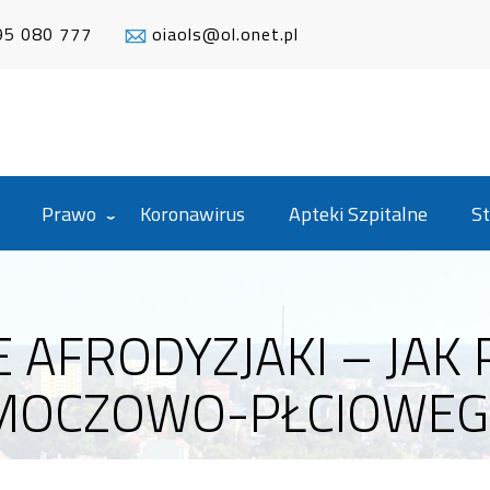
95 080 777
oiaols@ol.onet.pl
Prawo
Koronawirus
Apteki Szpitalne
St
E AFRODYZJAKI – JAK
 MOCZOWO-PŁCIOWEGO