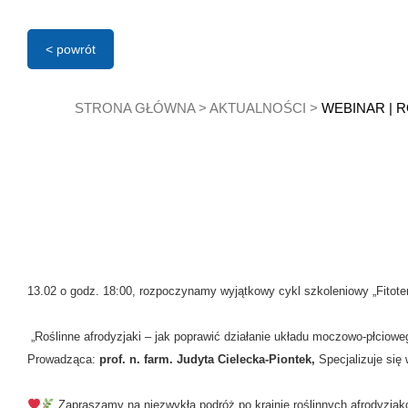
< powrót
STRONA GŁÓWNA
>
AKTUALNOŚCI
>
WEBINAR | R
13.02 o godz. 18:00, rozpoczynamy wyjątkowy cykl szkoleniowy „Fitoter
„Roślinne afrodyzjaki – jak poprawić działanie układu moczowo-płciowe
Prowadząca:
prof. n. farm. Judyta Cielecka-Piontek,
Specjalizuje się
Zapraszamy na niezwykłą podróż po krainie roślinnych afrodyzja