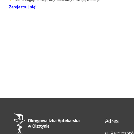
Zarejestruj się!
Adres
ul. Partyzant