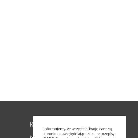
Kontakt
Informujemy, że wszystkie Twoje dane są
chronione uwzględniając aktualne przepisy
kom. 795 080 777