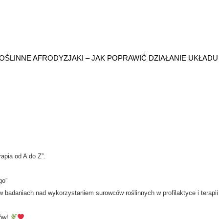
OŚLINNE AFRODYZJAKI – JAK POPRAWIĆ DZIAŁANIE UKŁADU
apia od A do Z”.
go”
 w badaniach nad wykorzystaniem surowców roślinnych w profilaktyce i terapii
ków!