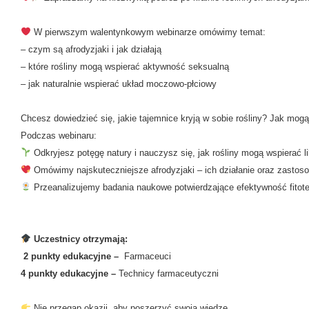
W pierwszym walentynkowym webinarze omówimy temat:
– czym są afrodyzjaki i jak działają
– które rośliny mogą wspierać aktywność seksualną
– jak naturalnie wspierać układ moczowo-płciowy
Chcesz dowiedzieć się, jakie tajemnice kryją w sobie rośliny? Jak mogą
Podczas webinaru:
Odkryjesz potęgę natury i nauczysz się, jak rośliny mogą wspierać li
Omówimy najskuteczniejsze afrodyzjaki – ich działanie oraz zastos
Przeanalizujemy badania naukowe potwierdzające efektywność fitoter
Uczestnicy otrzymają:
2 punkty edukacyjne –
Farmaceuci
4 punkty edukacyjne –
Technicy farmaceutyczni
Nie przegap okazji, aby poszerzyć swoją wiedzę.