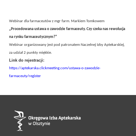
Webinar dla farmaceutów z mgr farm. Markiem Tomkowem
„Procedowana ustawa o zawodzie farmaceuty. Czy czeka nas rewolucja
na rynku farmaceutycznym?”
Webinar organizowany jest pod patronatem Naczelnej Izby Aptekarskiej,
za udział 2 punkty miękkie.
Link do rejestracji:
https://aptekarska.clickmeeting.com/ustawa-o-zawodzie-
farmaceuty/register