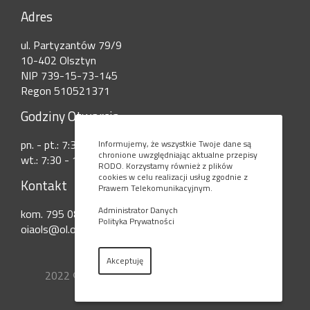
Adres
ul. Partyzantów 79/9
10-402 Olsztyn
NIP 739-15-73-145
Regon 510521371
Godziny Otwarcia
pn. - pt.: 7:30 - 15:00
Informujemy, że wszystkie Twoje dane są
chronione uwzględniając aktualne przepisy
wt.: 7:30 - 17:30
RODO. Korzystamy również z plików
cookies w celu realizacji usług zgodnie z
Kontakt
Prawem Telekomunikacyjnym.
Administrator Danych
kom. 795 080 777
Polityka Prywatności
oiaols@ol.onet.pl
Akceptuję
2022 © Okręgowa Izba Aptekarska w Olsztynie