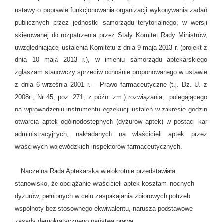
ustawy o poprawie funkcjonowania organizacji wykonywania zadań
publicznych przez jednostki samorządu terytorialnego, w wersji
skierowanej do rozpatrzenia przez Stały Komitet Rady Ministrów,
uwzględniającej ustalenia Komitetu z dnia 9 maja 2013 r. (projekt z
dnia 10 maja 2013 r.), w imieniu samorządu aptekarskiego
zgłaszam stanowczy sprzeciw odnośnie proponowanego w ustawie
z dnia 6 września 2001 r. – Prawo farmaceutyczne (t.j. Dz. U. z
2008r., Nr 45, poz. 271, z późn. zm.) rozwiązania, polegającego
na wprowadzeniu instrumentu egzekucji ustaleń w zakresie godzin
otwarcia aptek ogólnodostępnych (dyżurów aptek) w postaci kar
administracyjnych, nakładanych na właścicieli aptek przez
właściwych wojewódzkich inspektorów farmaceutycznych.
Naczelna Rada Aptekarska wielokrotnie przedstawiała
stanowisko, że obciążanie właścicieli aptek kosztami nocnych
dyżurów, pełnionych w celu zaspakajania zbiorowych potrzeb
wspólnoty bez stosownego ekwiwalentu, narusza podstawowe
zasady demokratycznego państwa prawa, …