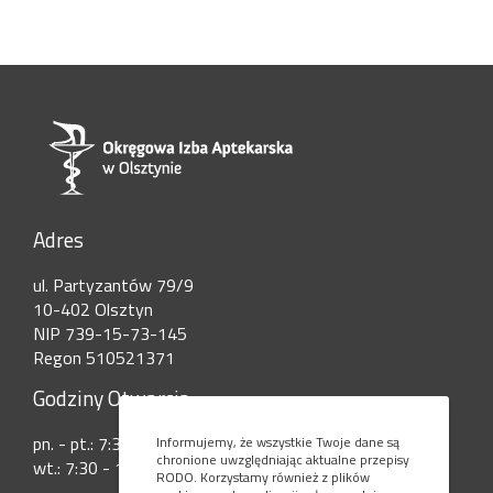
Adres
ul. Partyzantów 79/9
10-402 Olsztyn
NIP 739-15-73-145
Regon 510521371
Godziny Otwarcia
pn. - pt.: 7:30 - 15:00
Informujemy, że wszystkie Twoje dane są
chronione uwzględniając aktualne przepisy
wt.: 7:30 - 17:30
RODO. Korzystamy również z plików