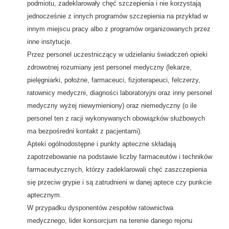
podmiotu, zadeklarowały chęć szczepienia i nie korzystają
jednocześnie z innych programów szczepienia na przykład w
innym miejscu pracy albo z programów organizowanych przez
inne instytucje.
Przez personel uczestniczący w udzielaniu świadczeń opieki
zdrowotnej rozumiany jest personel medyczny (lekarze,
pielęgniarki, położne, farmaceuci, fizjoterapeuci, felczerzy,
ratownicy medyczni, diagności laboratoryjni oraz inny personel
medyczny wyżej niewymieniony) oraz niemedyczny (o ile
personel ten z racji wykonywanych obowiązków służbowych
ma bezpośredni kontakt z pacjentami).
Apteki ogólnodostępne i punkty apteczne składają
zapotrzebowanie na podstawie liczby farmaceutów i techników
farmaceutycznych, którzy zadeklarowali chęć zaszczepienia
się przeciw grypie i są zatrudnieni w danej aptece czy punkcie
aptecznym.
W przypadku dysponentów zespołów ratownictwa
medycznego, lider konsorcjum na terenie danego rejonu