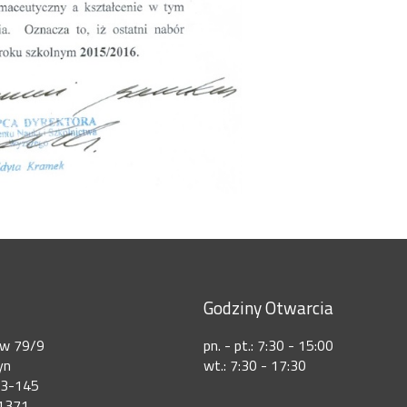
Godziny Otwarcia
ów 79/9
pn. - pt.: 7:30 - 15:00
yn
wt.: 7:30 - 17:30
73-145
1371