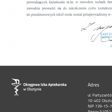
Adres
ul. Partyzant
10-402 Olszt
NIP 739-15-
Regon 51052