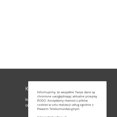
Kontakt
Informujemy, że wszystkie Twoje dane są
chronione uwzględniając aktualne przepisy
kom. 795 080 777
RODO. Korzystamy również z plików
oiaols@ol.onet.pl
cookies w celu realizacji usług zgodnie z
Prawem Telekomunikacyjnym.