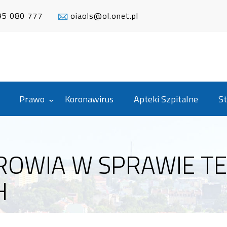
95 080 777
oiaols@ol.onet.pl
Prawo
Koronawirus
Apteki Szpitalne
St
DROWIA W SPRAWIE T
H