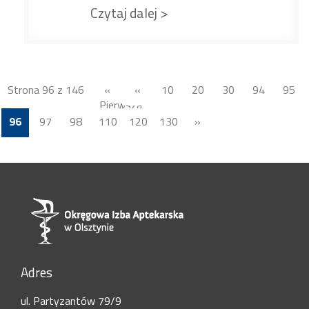
Czytaj dalej >
Strona 96 z 146
«
«
10
20
30
94
95
Pierwsza
96
97
98
110
120
130
»
Adres
ul. Partyzantów 79/9