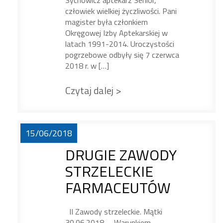
Sychowicz aptekarz Senior,
człowiek wielkiej życzliwości. Pani
magister była członkiem
Okręgowej Izby Aptekarskiej w
latach 1991-2014. Uroczystości
pogrzebowe odbyły się 7 czerwca
2018 r. w […]
Czytaj dalej >
15/06/2018
DRUGIE ZAWODY
STRZELECKIE
FARMACEUTÓW
II Zawody strzeleckie. Mątki
30.06.2018 Warunkiem