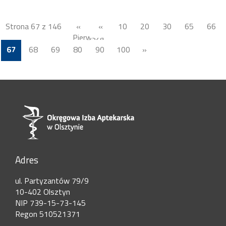
Strona 67 z 146
«
«
10
20
30
65
66
Pierwsza
67
68
69
80
90
100
»
Adres
ul. Partyzantów 79/9
10-402 Olsztyn
NIP 739-15-73-145
Regon 510521371