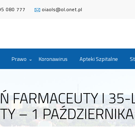
95 080 777
oiaols@ol.onet.pl
Prawo
Koronawirus
Apteki Szpitalne
St
Ń FARMACEUTY I 35
 – 1 PAŹDZIERNIKA 