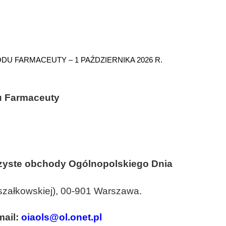
U FARMACEUTY – 1 PAŹDZIERNIKA 2026 R.
u Farmaceuty
zyste obchody Ogólnopolskiego Dnia
arszałkowskiej), 00-901 Warszawa.
mail:
oiaols@ol.onet.pl