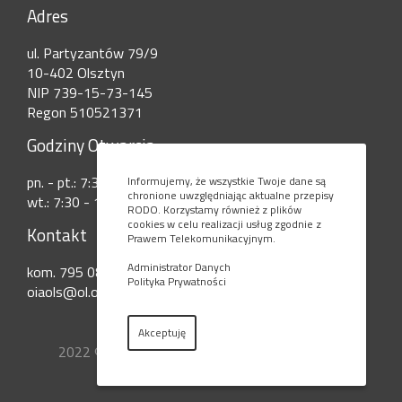
Adres
ul. Partyzantów 79/9
10-402 Olsztyn
NIP 739-15-73-145
Regon 510521371
Godziny Otwarcia
pn. - pt.: 7:30 - 15:00
Informujemy, że wszystkie Twoje dane są
chronione uwzględniając aktualne przepisy
wt.: 7:30 - 17:30
RODO. Korzystamy również z plików
cookies w celu realizacji usług zgodnie z
Kontakt
Prawem Telekomunikacyjnym.
Administrator Danych
kom. 795 080 777
Polityka Prywatności
oiaols@ol.onet.pl
Akceptuję
2022 © Okręgowa Izba Aptekarska w Olsztynie