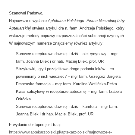
Szanowni Państwo,
Najnowsze e-wydanie
Aptekarza Polskiego. Pisma Naczelnej Izby
Aptekarskiej
otwiera artykuł dra n. farm. Andrzeja Polskiego, który
wskazuje metody poprawy rozpuszczalności substancji czynnych.
W najnowszym numerze znajdziemy również artykuły:
Surowce recepturowe dawniej i dziś – olej rycynowy – mgr
farm. Joanna Bilek i dr hab. Maciej Bilek, prof. UR
Strzykawki, igły i pozajelitowa droga podania leków – co
powinniśmy o nich wiedzieć? – mgr farm. Grzegorz Bargieła
Francuska farmacja – mgr farm. Karolina Wotlińska-Pełka
Kwas salicylowy w recepturze aptecznej – mgr farm. Izabela
Ośródka
Surowce recepturowe dawniej i dziś – kamfora – mgr farm.
Joanna Bilek i dr hab. Maciej Bilek, prof. UR
E-wydanie dostępne jest tutaj:
https://www.aptekarzpolski.pl/aptekarz-polski/najnowsze-e-