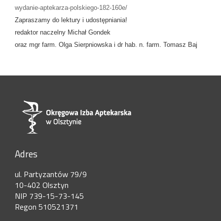
wydanie-aptekarza-polskiego-182-160e/
Zapraszamy do lektury i udostępniania!
redaktor naczelny Michał Gondek
oraz mgr farm. Olga Sierpniowska i dr hab. n. farm. Tomasz Baj
Adres
ul. Partyzantów 79/9
10-402 Olsztyn
NIP 739-15-73-145
Regon 510521371