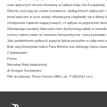
marż aptecznych nie jest stosowany w żadnym kraju Unii Europejskiej.
Obecnie ziszczają się czarne scenariusze, według których większość z 
przed wejściem w życie ustawy refundacyjnej znajdowały się w dobrej 
zmniejszanie zapasów magazynowych, co wpływa na pogorszenie dostę
Obowiązujące przepisy dotyczące marż dyskryminują apteki w stosunku
szerszy zakres zadań niż hurtownie farmaceutyczne i muszą posiadać 
Jako potwierdzenie podanych powyżej faktów przesyłam w załączeniu wy
Brak natychmiastowej reakcji Pana Ministra oraz polskiego Sejmu spowod
Z poważaniem
Prezes
Naczelnej Rady Aptekarskiej
dr Grzegorz Kucharewicz
Pliki do pobrania: Pismo Prezesa NRA L.dz. P-245/2012
tekst