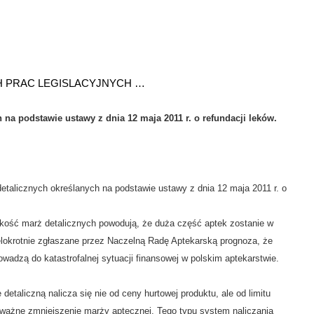
CH PRAC LEGISLACYJNYCH …
 na podstawie ustawy z dnia 12 maja 2011 r. o refundacji leków.
detalicznych określanych na podstawie ustawy z dnia 12 maja 2011 r. o
.
kość marż detalicznych powodują, że duża część aptek zostanie w
elokrotnie zgłaszane przez Naczelną Radę Aptekarską prognoza, że
owadzą do katastrofalnej sytuacji finansowej w polskim aptekarstwie.
taliczną nalicza się nie od ceny hurtowej produktu, ale od limitu
poważne zmniejszenie marży aptecznej. Tego typu system naliczania