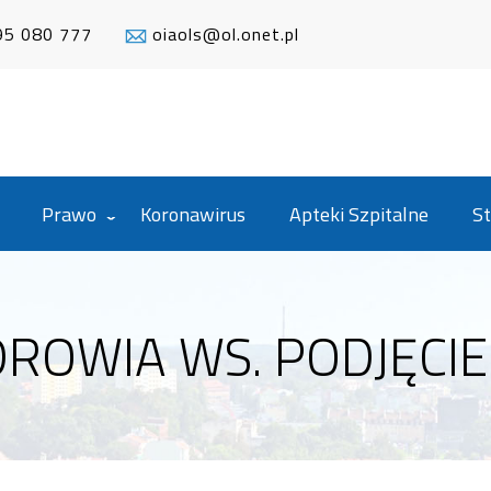
95 080 777
oiaols@ol.onet.pl
Prawo
Koronawirus
Apteki Szpitalne
St
DROWIA WS. PODJĘCIE