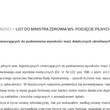
NOŚCI
>
LIST DO MINISTRA ZDROWIA WS. PODJĘCIE PILNY
 zmierzających do podniesienia wysokości marż detalicznych określanych
 pilnych prac legislacyjnych zmierzających do podniesienia wysokości marż 
ieniowego oraz wyrobów medycznych (Dz. U. Nr 122, poz. 696, z póżn. zm.)
cznego sprzeciwu Naczelnej Rady Aptekarskiej – sposób liczenia oraz wyso
cy opłacalności. W drastycznym natężeniu potwierdza się przewidywana i wi
awę limitu w danej grupie limitowej oraz bardzo niskie marże detaliczne dopr
cia nakładów i kosztów związanych z prowadzeniem apteki.
ia w życie ustawy refundacyjnej. Jak już wskazałem, według ustawy marże de
 są w większości przypadków znacznie niższe niż ceny hurtowe, powoduje to 