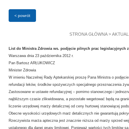
< powrót
STRONA GŁÓWNA
>
AKTUAL
List do Ministra Zdrowia ws. podjęcie pilnych prac legislacyjnych
Warszawa dnia 23 października 2012 r.
Pan Bartosz ARŁUKOWICZ
Minister Zdrowia
W imieniu Naczelnej Rady Aptekarskiej proszę Pana Ministra o podjęcie
refundacji leków, środków spożywczych specjalnego przeznaczenia żyw
Zastosowane w ustawie refundacyjnej – pomimo stanowczego i jednozna
najbliższym czasie zlikwidowana, a pozostałe wegetować będą na grani
liczenie urzędowej marży detalicznej od ceny hurtowej stanowiącej podst
Obecne wysokości urzędowych marż detalicznych nie gwarantują pokry
Rzeczywista marża apteczna jest znacznie niższa od marży sprzed wejśc
ustalonego dla danej grupy limitowej. Ponieważ wartości tych limitów