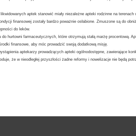
likwidowanych aptek stanowić miały niezależne apteki rodzinne na terenach 
kondycji finansowej zostały bardzo poważnie osłabione. Zmuszone są do obni
pności do leków.
 do hurtowni farmaceutycznych, które otrzymują stałą marżę procentową. A
środki finansowe, aby móc prowadzić swoją dodatkową misję.
stąpienia aptekarzy prowadzących apteki ogólnodostępne, zawierające konkr
uje, że w nieodległej przyszłości żadne reformy i nowelizacje nie będą potr