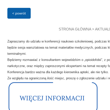
< powrót
STRONA GŁÓWNA
>
AKTUAL
Zapraszamy do udziału w konferencji naukowo szkoleniowej, podczas 
będzie sesja warsztatowa na temat materiałów medycznych, podczas któ
terminalnymi.
Będziemy rozmawiać z konsultantem wojewódzkim o „opioidofobii”, z p
narkotyczne, oraz między zaproszonymi ekspertami na temat recepty fa
Konferencja bardzo ważna dla każdego kierownika apteki, ale nie tylko.
Ze względu na ograniczoną ilość miejsc, proszę o zgłoszenie udziału i 