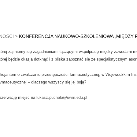
NOŚCI
>
KONFERENCJA NAUKOWO-SZKOLENIOWA „MIĘDZY 
której zajmiemy się zagadnieniami łączącymi współpracę między zawodami m
rej będzie okazja dotknąć i z bliska zapoznać się ze specjalistycznym as
olicjantem o zwalczaniu przestępczości farmaceutycznej, w Wojewódzkim In
rmaceutycznej – dlaczego wszyscy się jej boją?
rezerwację miejsc na
lukasz.puchala@uwm.edu.pl