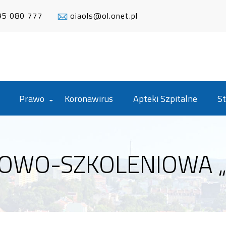
95 080 777
oiaols@ol.onet.pl
Prawo
Koronawirus
Apteki Szpitalne
St
OWO-SZKOLENIOWA „