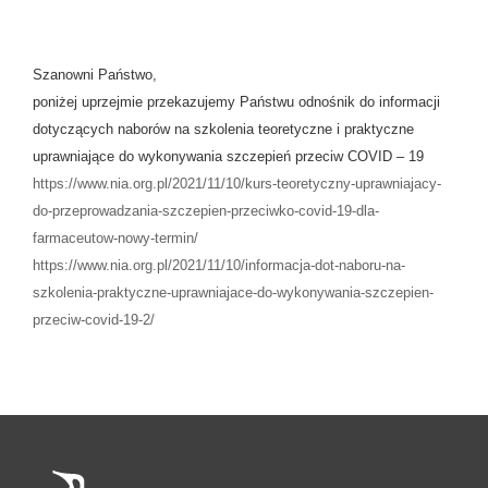
Szanowni Państwo,
poniżej uprzejmie przekazujemy Państwu odnośnik do informacji
dotyczących naborów na szkolenia teoretyczne i praktyczne
uprawniające do wykonywania szczepień przeciw COVID – 19
https://www.nia.org.pl/2021/11/10/kurs-teoretyczny-uprawniajacy-
do-przeprowadzania-szczepien-przeciwko-covid-19-dla-
farmaceutow-nowy-termin/
https://www.nia.org.pl/2021/11/10/informacja-dot-naboru-na-
szkolenia-praktyczne-uprawniajace-do-wykonywania-szczepien-
przeciw-covid-19-2/