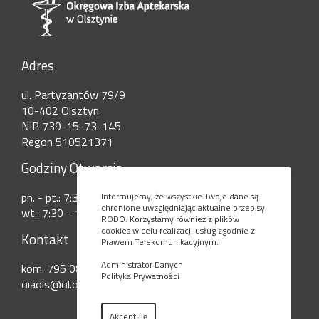
Adres
ul. Partyzantów 79/9
10-402 Olsztyn
NIP 739-15-73-145
Regon 510521371
Godziny Otwarcia
pn. - pt.: 7:30 - 15:00
Informujemy, że wszystkie Twoje dane są
chronione uwzględniając aktualne przepisy
wt.: 7:30 - 17:30
RODO. Korzystamy również z plików
cookies w celu realizacji usług zgodnie z
Kontakt
Prawem Telekomunikacyjnym.
Administrator Danych
kom. 795 080 777
Polityka Prywatności
oiaols@ol.onet.pl
Akceptuję