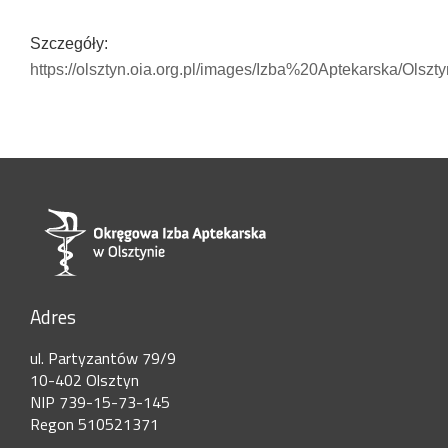
Szczegóły:
https://olsztyn.oia.org.pl/images/Izba%20Aptekarska/Olsz
Adres
ul. Partyzantów 79/9
10-402 Olsztyn
NIP 739-15-73-145
Regon 510521371