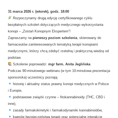
31 marca 2026 r. (wtorek), godz. 18:00
Rozpoczynamy drugą edycję certyfikowanego cyklu
bezpłatnych szkoleń dotyczących medycznego wykorzystania
konopi – „Zostań Konopnym Ekspertem”!
Zapraszamy na
pierwszy poziom szkolenia
, skierowany do
farmaceutów zainteresowanych tematyką terapii konopiami
medycznymi, którzy chcą zdobyć rzetelną i praktyczną wiedzę od
podstaw.
Szkolenie poprowadzi:
mgr farm. Anita Jeglińska
Podczas 90-minutowego webinaru (w tym 10-minutowa prezentacja
sponsorska) uczestnicy poznają:
historię i aktualny status prawny konopi medycznych w Polsce
i Europie,
podstawowe związki czynne – fitokannabinoidy (THC, CBD i
inne),
zasady farmakokinetyki i farmakodynamiki kannabinoidów,
kwestie bezpieczeństwa terapii oraz potencjalne interakcje