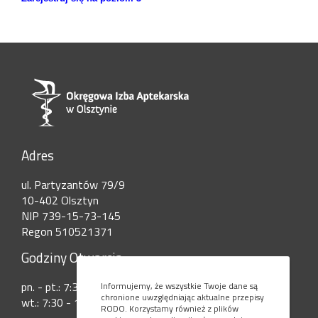
Adres
ul. Partyzantów 79/9
10-402 Olsztyn
NIP 739-15-73-145
Regon 510521371
Godziny Otwarcia
pn. - pt.: 7:30 - 15:00
Informujemy, że wszystkie Twoje dane są
chronione uwzględniając aktualne przepisy
wt.: 7:30 - 17:30
RODO. Korzystamy również z plików